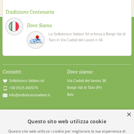
Tradizione Centenaria
Dove Siamo
La Sottobosco Valtaro Srl si trova a Borgo Val di
Taro in Via Caduti del Lavori n 38
Contatti:
Dove siamo:
Sottobosco Valtaro srl
Via Caduti del lavoro 38
Borgo Val di Taro (Pr)
+39 0525.492079
Italy
info@sottoboscovaltaro.it
×
Diventa nostro amico:
News:
Questo sito web utilizza cookie
Pubblicazione sito web
Seguici su facebook
Questo sito web utilizza i cookie per migliorare la tua esperienza di